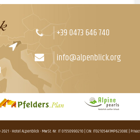
+39 0473 646 740
info@alpenblick.org
l
 2021 - Hotel ALpenblick - MwSt.-Nr. IT 01550990210 | CIN: IT021054A1MP623O8E |
Privac