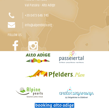
Val Passira - Alto Adige
+39 0473 646 740
info@alpenblick.org
FOLLOW US