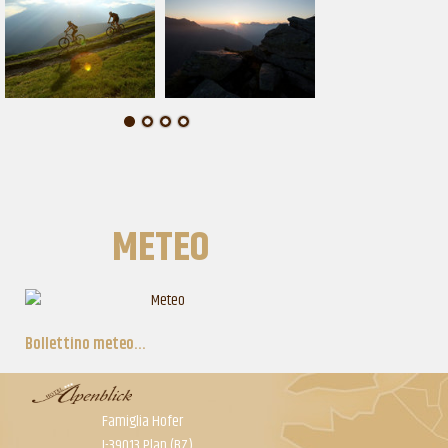
METEO
Bollettino meteo...
Famiglia Hofer
I-39013 Plan (BZ)